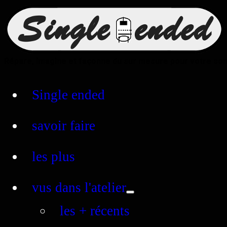
Répare, imagine et façonne du sur mesure pour votre so
Single ended
savoir faire
les plus
vus dans l'atelier
les + récents