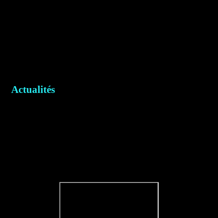
Actualités
Victor et Steph de "Balance ta
guitare" sont venus partager
quelques heures avec nous...superbe
journée...à discuter guitare !!! cool