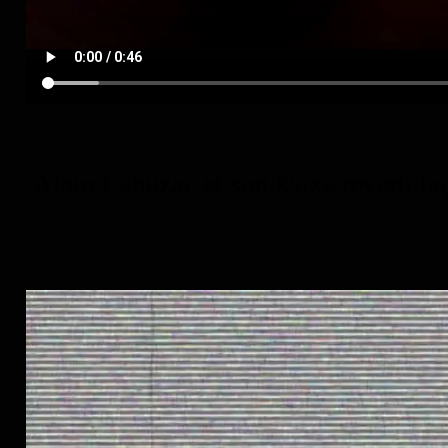
Alain Cahuzac et son k'uxe reverb fa