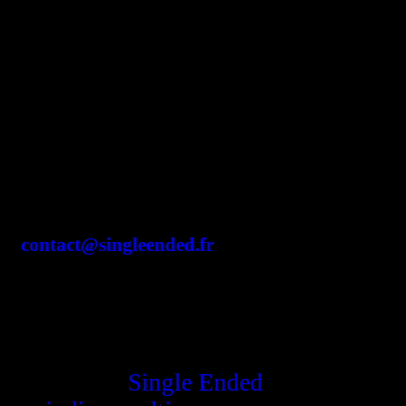
Réparation, maintenance,
conception
Atelier ouvert uniquement sur
rendez-vous
Montpellier - France
contact@singleended.fr
site hébergé par OVH, 2 rue
Kellermann à Roubaix, responsable de
publication
Single Ended
, propulsé