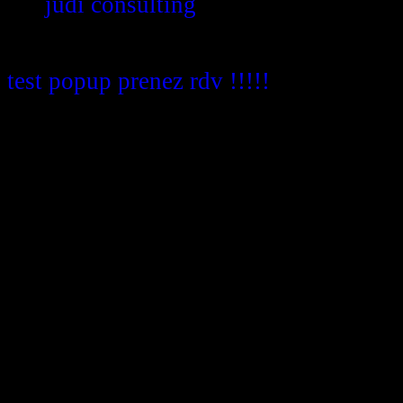
par
judi consulting
test popup prenez rdv !!!!!